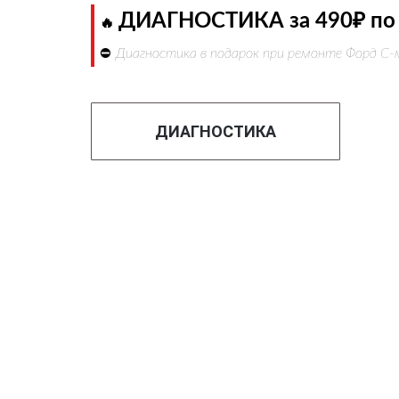
ДИАГНОСТИКА за 490₽ по 
🔥
⛔
Диагностика в подарок при ремонте Форд С-
ДИАГНОСТИКА