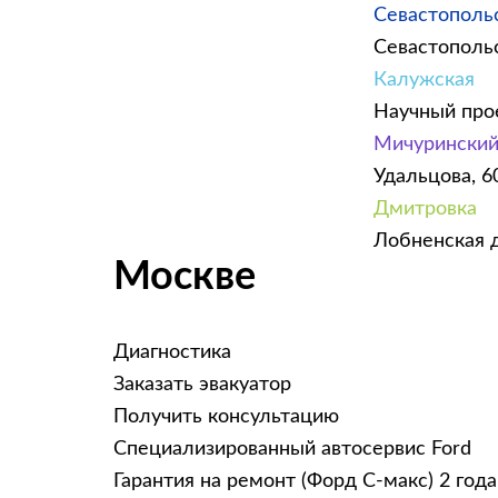
Севастополь
Севастопольск
Калужская
Научный прое
ГЛАВНАЯ
УСЛУГИ
ПРАЙС ЛИСТ
АКЦИИ
КОНТАКТЫ
Мичурински
Удальцова, 60
Замена сайлентблок
Дмитровка
Лобненская д
Москве
Диагностика
Заказать эвакуатор
Получить консультацию
Специализированный автосервис Ford
Гарантия на ремонт (Форд С-макс) 2 года