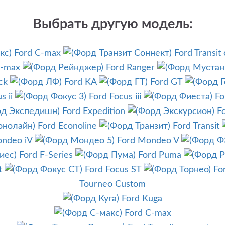
Выбрать другую модель:
Ford C-max
Ford Transit
S-max
Ford Ranger
ck
Ford KA
Ford GT
s ii
Ford Focus iii
Fo
Ford Expedition
F
Ford Econoline
Ford Transit
ndeo iV
Ford Mondeo V
Ford F-Series
Ford Puma
t
Ford Focus ST
Fo
Tourneo Custom
Ford Kuga
Ford C-max