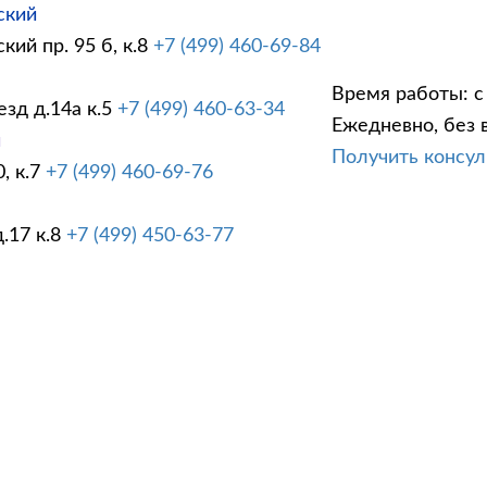
ский
ий пр. 95 б, к.8
+7 (499) 460-69-84
Время работы: с 
зд д.14а к.5
+7 (499) 460-63-34
Ежедневно, без 
й
Получить консу
, к.7
+7 (499) 460-69-76
ов задней балки Ford C-ma
.17 к.8
+7 (499) 450-63-77