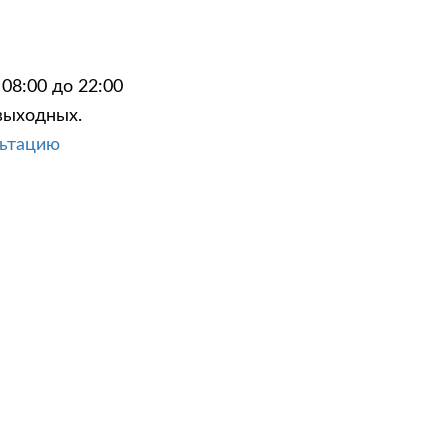
08:00 до 22:00
выходных.
льтацию
x (Форд С-макс) в