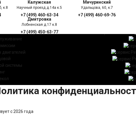
й
Калужская
Мичуринский
, к.8
Научный проезд д.14а к.5
Удальцова, 60, к.7
4
+7 (499) 460-63-34
+7 (499) 460-69-76
Дмитровка
Лобненская д.17 к.8
+7 (499) 450-63-77
УГИ
ПРАЙС ЛИСТ
АКЦ
служивание
смиссии
 двигателей
Ре
довой
Р
ой системы
инг
екол
олитика конфиденциальнос
ует с 2026 года