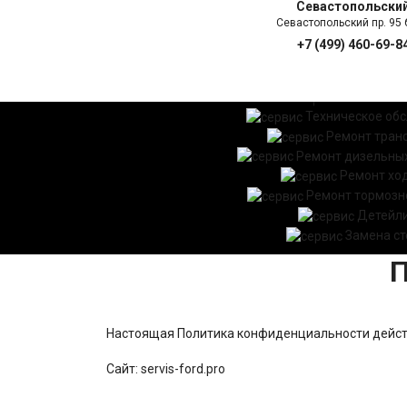
Севастопольски
Севастопольский пр. 95 б
+7 (499) 460-69-8
ГЛАВНАЯ
УСЛ
Техническое об
Ремонт тран
Ремонт дизельных
Ремонт хо
Ремонт тормозн
Детейл
Замена ст
П
Настоящая Политика конфиденциальности действ
Сайт: servis-ford.pro