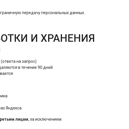
нсграничную передачу персональных данных.
БОТКИ И ХРАНЕНИЯ
:
(ответа на запрос)
даляются в течение 90 дней
вается
рика
рах Яндекса
третьим лицам
, за исключением: