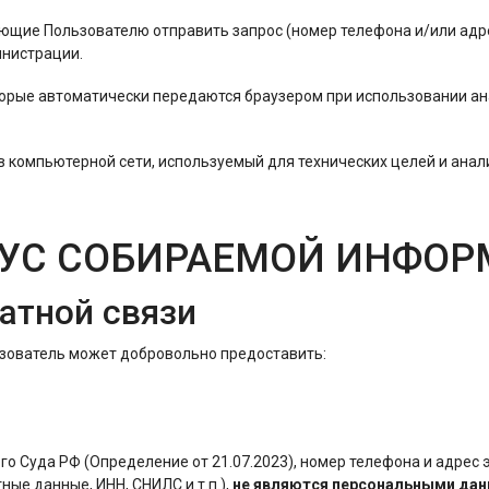
ляющие Пользователю отправить запрос (номер телефона и/или адр
инистрации.
оторые автоматически передаются браузером при использовании ан
а в компьютерной сети, используемый для технических целей и анал
АТУС СОБИРАЕМОЙ ИНФО
атной связи
льзователь может добровольно предоставить:
ого Суда РФ (Определение от 21.07.2023), номер телефона и адрес 
ые данные, ИНН, СНИЛС и т.п.),
не являются персональными да