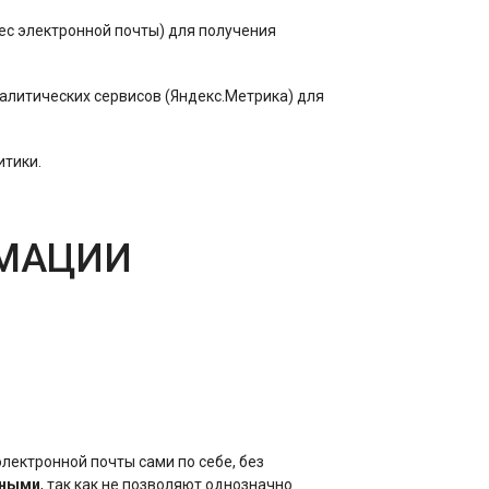
ес электронной почты) для получения
алитических сервисов (Яндекс.Метрика) для
итики.
РМАЦИИ
электронной почты сами по себе, без
нными
, так как не позволяют однозначно