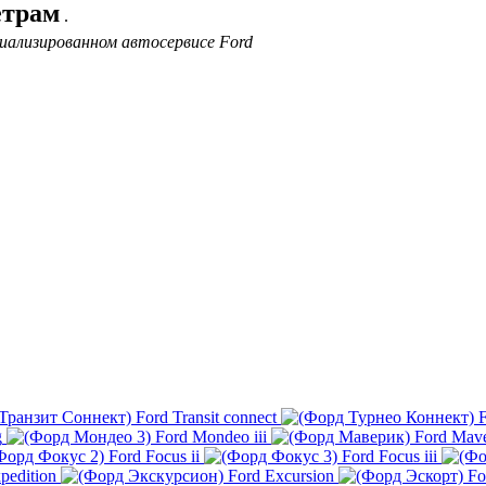
етрам
.
иализированном автосервисе Ford
Ford Transit connect
F
g
Ford Mondeo iii
Ford Mave
Ford Focus ii
Ford Focus iii
pedition
Ford Excursion
Fo