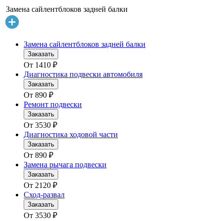
Замена сайлентблоков задней балки
Замена сайлентблоков задней балки
Заказать
От
1410
₽
Диагностика подвески автомобиля
Заказать
От
890
₽
Ремонт подвески
Заказать
От
3530
₽
Диагностика ходовой части
Заказать
От
890
₽
Замена рычага подвески
Заказать
От
2120
₽
Сход-развал
Заказать
От
3530
₽