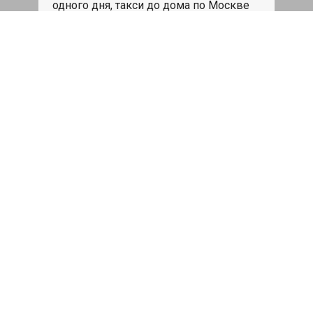
одного дня, такси до дома по Москве
бесплатно.
Записаться
Мойка двигателя
Мойка двигателя Ford Transit connect
диэлектрическим составом Golden Star
по супер цене
3961 руб
Записаться