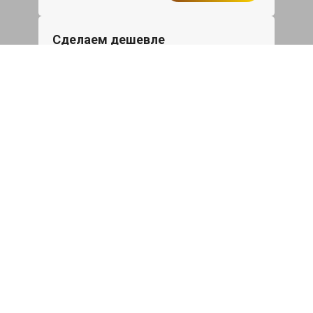
Сделаем дешевле
При калькуляции на руках из другого
сервиса - эти же работы и запчасти по
более низкой цене
Записаться
Такси в подарок
При ремонте Форд Транзит Соннект от
50 000₽ или сроком ремонта более
одного дня, такси до дома по Москве