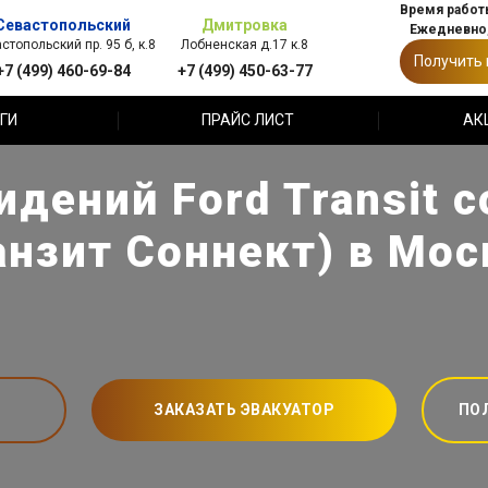
Время работы
Севастопольский
Дмитровка
Ежедневно,
стопольский пр. 95 б, к.8
Лобненская д.17 к.8
Получить
+7 (499) 460-69-84
+7 (499) 450-63-77
ГИ
ПРАЙС ЛИСТ
АК
дений Ford Transit 
анзит Соннект) в Мос
ЗАКАЗАТЬ ЭВАКУАТОР
ПО