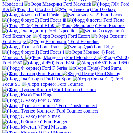
Mondeo iii
Ford Maverick
Ford
KA
Ford GT
Ford Galaxy
Ford Fusion
Ford Focus ii
Ford Focus iii
Ford Fiesta
Ford F150
Ford Explorer
Ford Expedition
Ford Excursion
Ford Escort
Ford Escape
Ford Econoline
Ford Transit
Ford Edge
Ford Focus i
Ford
Mondeo iV
Ford Mondeo V
Ford F350
Ford F450
Ford F650
Ford F-Series
Ford Puma
Ford Raptor
Ford Shelby
Ford EcoSport
Ford
Focus ST
Ford Tourneo
Ford Tourneo Custom
Ford Kuga
Ford C-max
Ford Transit connect
Ford Tourneo connect
Ford S-max
Ford Ranger
Ford Mustang
Ford Mondeo iii