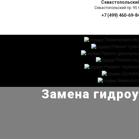
Севастопольски
Севастопольский пр. 95 б
+7 (499) 460-69-8
ГЛАВНАЯ
УСЛ
Техническое об
Ремонт тран
Ремонт дизельных
Ремонт хо
Ремонт тормозн
Детейл
Замена ст
Замена гидроу