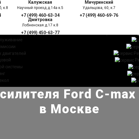
й
Калужская
Мичуринский
, к.8
Научный проезд д.14а к.5
Удальцова, 60, к.7
4
+7 (499) 460-63-34
+7 (499) 460-69-76
Дмитровка
Лобненская д.17 к.8
+7 (499) 450-63-77
УГИ
ПРАЙС ЛИСТ
АКЦ
служивание
смиссии
 двигателей
Ре
довой
Р
ой системы
инг
екол
силителя Ford C-max
в Москве