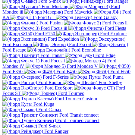
Ford S-max
Ford Ranger
Ford Mustang
Ford
Mondeo iii
Ford Maverick
Ford
KA
Ford GT
Ford Galaxy
Ford Fusion
Ford Focus ii
Ford Focus iii
Ford Fiesta
Ford F150
Ford Explorer
Ford Expedition
Ford Excursion
Ford Escort
Ford Escape
Ford Econoline
Ford Transit
Ford Edge
Ford Focus i
Ford
Mondeo iV
Ford Mondeo V
Ford F350
Ford F450
Ford F650
Ford F-Series
Ford Puma
Ford Raptor
Ford Shelby
Ford EcoSport
Ford
Focus ST
Ford Tourneo
Ford Tourneo Custom
Ford Kuga
Ford C-max
Ford Transit connect
Ford Tourneo connect
Ford S-max
Ford Ranger