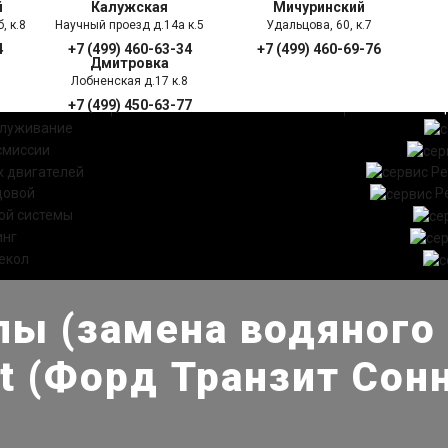
й
Калужская
Мичуринский
, к.8
Научный проезд д.14а к.5
Удальцова, 60, к.7
4
+7 (499) 460-63-34
+7 (499) 460-69-76
Дмитровка
Лобненская д.17 к.8
+7 (499) 450-63-77
УГИ
ПРАЙС ЛИСТ
АКЦ
служивание
смиссии
 двигателей
Ре
довой
Р
ой системы
инг
екол
ы (замена водяного 
ct (Форд Транзит Сон