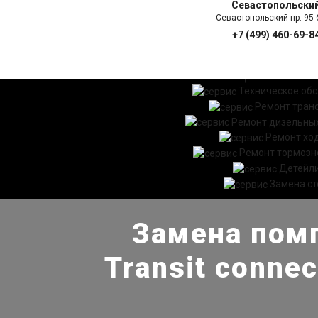
Севастопольски
Севастопольский пр. 95 б
+7 (499) 460-69-8
ГЛАВНАЯ
УСЛ
Техническое об
Ремонт тран
Ремонт дизельных
Ремонт хо
Ремонт тормозн
Детейл
Замена ст
Замена помп
Transit conne