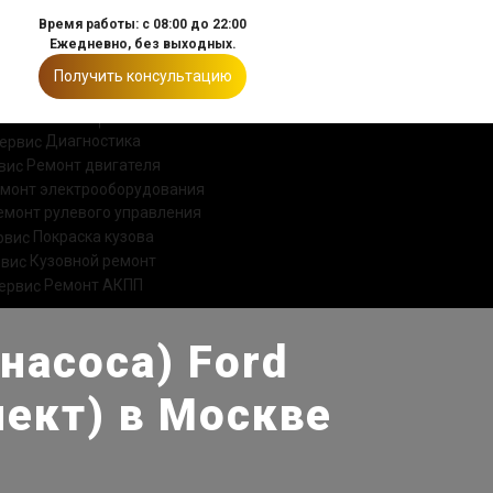
Время работы: с 08:00 до 22:00
Ежедневно, без выходных.
Получить консультацию
ИИ
КОНТАКТЫ
Диагностика
Ремонт двигателя
монт электрооборудования
емонт рулевого управления
Покраска кузова
Кузовной ремонт
Ремонт АКПП
насоса) Ford
нект) в Москве