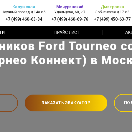
Калужская
Мичуринский
Дмитровка
Научный проезд д.14а к.5
Удальцова, 60, к.7
Лобненская д.17 к.8
+7 (499) 460-63-34
+7 (499) 460-69-76
+7 (499) 450-63-77
ГИ
ПРАЙС ЛИСТ
АК
ников Ford Tourneo c
рнео Коннект) в Мос
ЗАКАЗАТЬ ЭВАКУАТОР
ПО