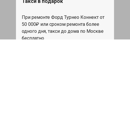
Такси в подарок
При ремонте Форд Турнео Коннект от
50 000₽ или сроком ремонта более
одного дня, такси до дома по Москве
бесплатно.
Записаться
Мойка двигателя
Мойка двигателя Ford Tourneo connect
диэлектрическим составом Golden Star
по супер цене