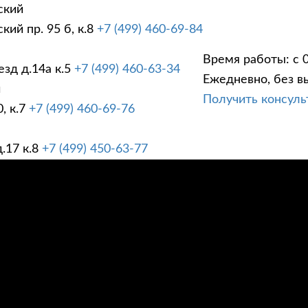
ский
ий пр. 95 б, к.8
+7 (499) 460-69-84
Время работы: с 0
зд д.14а к.5
+7 (499) 460-63-34
Ежедневно, без в
ГИ
ПРАЙС ЛИСТ
АК
й
Получить консул
, к.7
+7 (499) 460-69-76
.17 к.8
+7 (499) 450-63-77