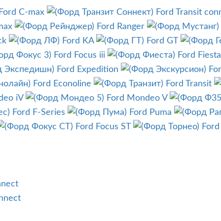
Ford C-max
Ford Transit con
max
Ford Ranger
ck
Ford KA
Ford GT
Ford Focus iii
Ford Fiesta
Ford Expedition
Fo
Ford Econoline
Ford Transit
deo iV
Ford Mondeo V
Ford F-Series
Ford Puma
Ford Focus ST
Ford
nnect
nnect