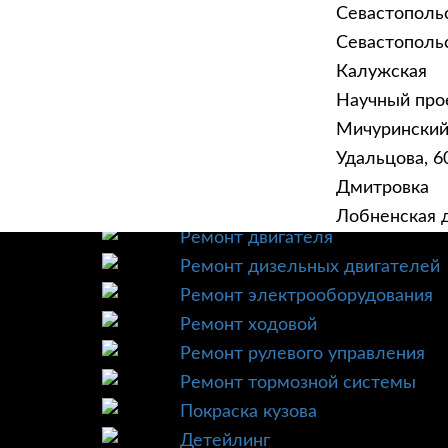
Севастополь
Севастопольск
Калужская
Научный прое
ГЛАВНАЯ
УСЛУ
Мичурински
Техническое обслуживание
Удальцова, 60
Диагностика
Дмитровка
Ремонт трансмиссии
Лобненская д
Ремонт двигателя
Ремонт дизельных двигателей
Ремонт электрооборудования
Ремонт ходовой
Ремонт рулевого управления
Ремонт тормозной системы
Покраска кузова
Детейлинг