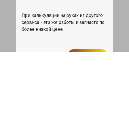
При калькуляции на руках из другого
сервиса - эти же работы и запчасти по
более низкой цене
Записаться
Такси в подарок
При ремонте Форд Транзит Соннект от
50 000₽ или сроком ремонта более
одного дня, такси до дома по Москве
бесплатно.