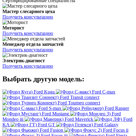
Сертифицированные специалисты
Мастер слесарного цеха
Получить консультацию
Моторист
Получить консультацию
Менеджер отдела запчастей
Получить консультацию
Электрик-диагност
Получить консультацию
Выбрать другую модель:
Ford Kuga
Ford C-max
Ford Transit connect
Ford Tourneo connect
Ford S-max
Ford Ranger
Ford Mustang
Ford
Mondeo iii
Ford Maverick
Ford
KA
Ford GT
Ford Galaxy
Ford Fusion
Ford Focus ii
Ford Focus iii
Ford Fiesta