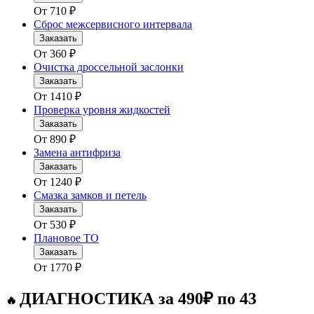
От
710
₽
Сброс межсервисного интервала
Заказать
От
360
₽
Очистка дроссельной заслонки
Заказать
От
1410
₽
Проверка уровня жидкостей
Заказать
От
890
₽
Замена антифриза
Заказать
От
1240
₽
Смазка замков и петель
Заказать
От
530
₽
Плановое ТО
Заказать
От
1770
₽
ДИАГНОСТИКА за 490₽ по 43
🔥