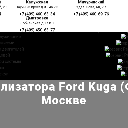
й
Калужская
Мичуринский
, к.8
Научный проезд д.14а к.5
Удальцова, 60, к.7
4
+7 (499) 460-63-34
+7 (499) 460-69-76
Дмитровка
Лобненская д.17 к.8
+7 (499) 450-63-77
УГИ
ПРАЙС ЛИСТ
АКЦ
служивание
смиссии
 двигателей
Ре
довой
Р
ой системы
инг
екол
лизатора Ford Kuga (
Москве