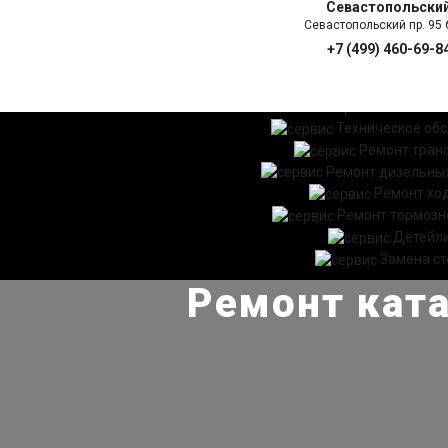
Севастопольски
Севастопольский пр. 95 б
+7 (499) 460-69-8
ГЛАВНАЯ
УСЛ
Техническое об
Ремонт тран
Ремонт дизельных
Ремонт хо
Ремонт тормозн
Детейл
Замена ст
Ремонт ката