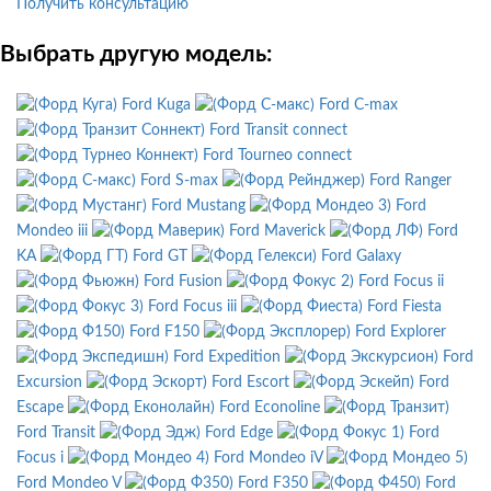
Получить консультацию
Выбрать другую модель:
Ford Kuga
Ford C-max
Ford Transit connect
Ford Tourneo connect
Ford S-max
Ford Ranger
Ford Mustang
Ford
Mondeo iii
Ford Maverick
Ford
KA
Ford GT
Ford Galaxy
Ford Fusion
Ford Focus ii
Ford Focus iii
Ford Fiesta
Ford F150
Ford Explorer
Ford Expedition
Ford
Excursion
Ford Escort
Ford
Escape
Ford Econoline
Ford Transit
Ford Edge
Ford
Focus i
Ford Mondeo iV
Ford Mondeo V
Ford F350
Ford