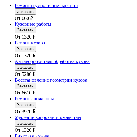
Ремонт и устранение царапин
Заказать
От
660
₽
Кузовные работы
Заказать
От
1320
₽
Ремонт кузова
Заказать
От
1320
₽
Антикоррозийная обработка кузова
Заказать
От
5280
₽
Восстановление геометрии кузова
Заказать
От
6610
₽
Ремонт лонжерона
Заказать
От
3970
₽
Удаление коррозии и ржавчины
Заказать
От
1320
₽
Рихтовка кузова