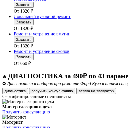
Заказать
От
1320
₽
Локальный кузовной ремонт
Заказать
От
1320
₽
Ремонт и устранение вмятин
Заказать
От
1320
₽
Ремонт и устранение сколов
Заказать
От
660
₽
ДИАГНОСТИКА за 490₽ по 43 парам
🔥
⛔
Диагностика в подарок при ремонте Форд Куга в нашем спец
диагностика
получить консультацию
заявка на эвакуатор
Сертифицированные специалисты
Мастер слесарного цеха
Получить консультацию
Моторист
Получить консультацию