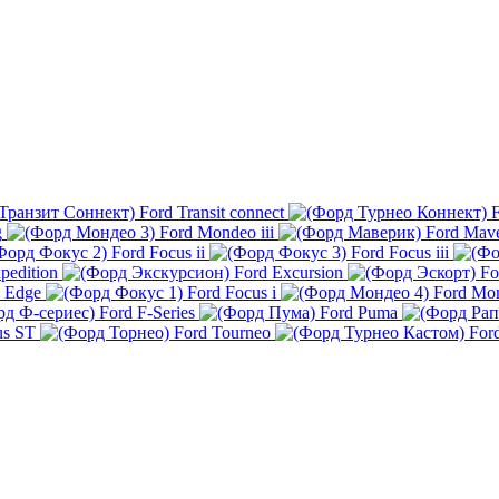
Ford Transit connect
F
g
Ford Mondeo iii
Ford Mave
Ford Focus ii
Ford Focus iii
pedition
Ford Excursion
Fo
 Edge
Ford Focus i
Ford Mo
Ford F-Series
Ford Puma
us ST
Ford Tourneo
For