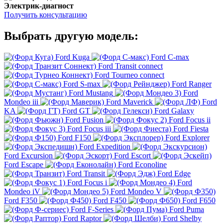
Электрик-диагност
Получить консультацию
Выбрать другую модель:
Ford Kuga
Ford C-max
Ford Transit connect
Ford Tourneo connect
Ford S-max
Ford Ranger
Ford Mustang
Ford
Mondeo iii
Ford Maverick
Ford
KA
Ford GT
Ford Galaxy
Ford Fusion
Ford Focus ii
Ford Focus iii
Ford Fiesta
Ford F150
Ford Explorer
Ford Expedition
Ford Excursion
Ford Escort
Ford Escape
Ford Econoline
Ford Transit
Ford Edge
Ford Focus i
Ford
Mondeo iV
Ford Mondeo V
Ford F350
Ford F450
Ford F650
Ford F-Series
Ford Puma
Ford Raptor
Ford Shelby