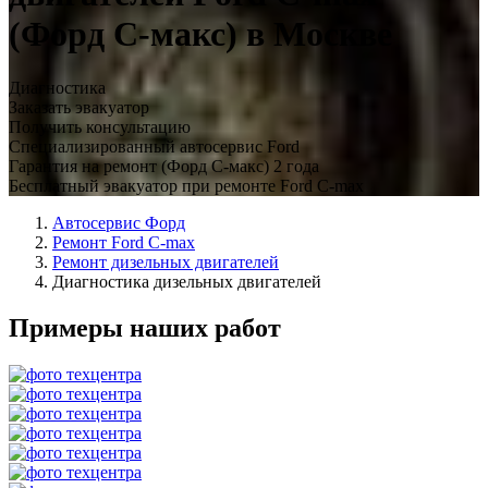
(Форд С-макс) в Москве
Диагностика
Заказать эвакуатор
Получить консультацию
Специализированный автосервис Ford
Гарантия на ремонт (Форд С-макс) 2 года
Бесплатный эвакуатор при ремонте Ford C-max
Автосервис Форд
Ремонт Ford C-max
Ремонт дизельных двигателей
Диагностика дизельных двигателей
Примеры наших работ