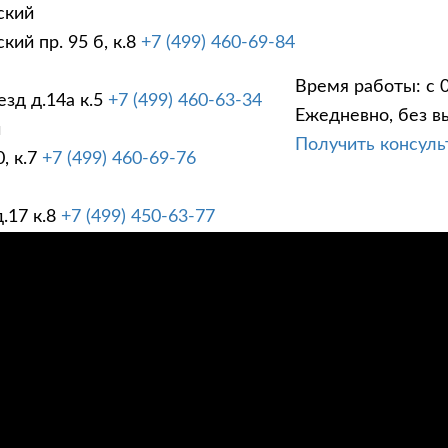
ский
ий пр. 95 б, к.8
+7 (499) 460-69-84
Время работы: с 0
зд д.14а к.5
+7 (499) 460-63-34
Ежедневно, без в
ГИ
ПРАЙС ЛИСТ
АК
й
Получить консул
, к.7
+7 (499) 460-69-76
.17 к.8
+7 (499) 450-63-77