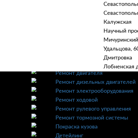
Севастополь
Севастопольск
Калужская
Научный прое
ГЛАВНАЯ
УСЛУ
Мичурински
Техническое обслуживание
Удальцова, 60
Диагностика
Дмитровка
Ремонт трансмиссии
Лобненская д
Ремонт двигателя
Ремонт дизельных двигателей
Ремонт электрооборудования
Ремонт ходовой
Ремонт рулевого управления
Ремонт тормозной системы
Покраска кузова
Детейлинг