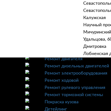
Севастополь
Севастопольск
Калужская
Научный прое
ГЛАВНАЯ
УСЛУ
Мичурински
Техническое обслуживание
Удальцова, 60
Диагностика
Дмитровка
Ремонт трансмиссии
Лобненская д
Ремонт двигателя
Ремонт дизельных двигателей
Ремонт электрооборудования
Ремонт ходовой
Ремонт рулевого управления
Ремонт тормозной системы
Покраска кузова
Детейлинг