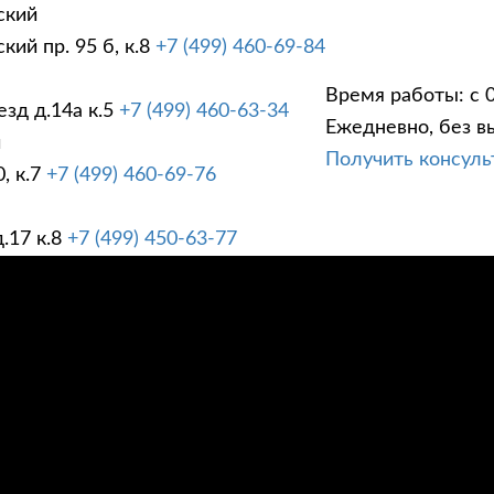
ский
ий пр. 95 б, к.8
+7 (499) 460-69-84
Время работы: с 0
зд д.14а к.5
+7 (499) 460-63-34
Ежедневно, без в
ГИ
ПРАЙС ЛИСТ
АК
й
Получить консул
, к.7
+7 (499) 460-69-76
.17 к.8
+7 (499) 450-63-77