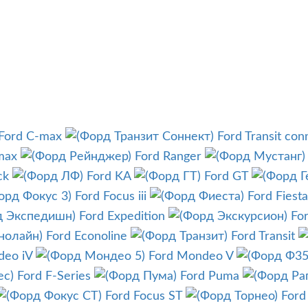
Ford C-max
Ford Transit con
max
Ford Ranger
ck
Ford KA
Ford GT
Ford Focus iii
Ford Fiesta
Ford Expedition
Fo
Ford Econoline
Ford Transit
deo iV
Ford Mondeo V
Ford F-Series
Ford Puma
Ford Focus ST
Ford