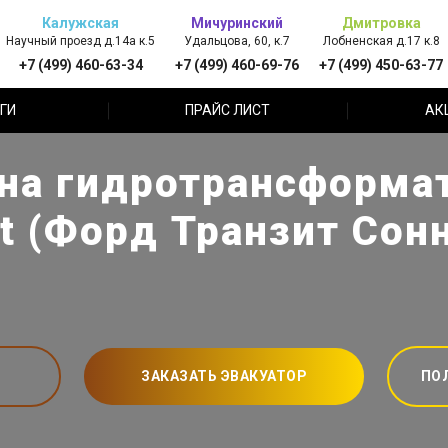
Калужская
Мичуринский
Дмитровка
Научный проезд д.14а к.5
Удальцова, 60, к.7
Лобненская д.17 к.8
+7 (499) 460-63-34
+7 (499) 460-69-76
+7 (499) 450-63-77
ГИ
ПРАЙС ЛИСТ
АК
на гидротрансформа
ct (Форд Транзит Сон
ЗАКАЗАТЬ ЭВАКУАТОР
ПО