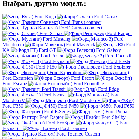
Выбрать другую модель:
Ford Kuga
Ford C-max
Ford Transit connect
Ford Tourneo connect
Ford S-max
Ford Ranger
Ford Mustang
Ford
Mondeo iii
Ford Maverick
Ford
KA
Ford GT
Ford Galaxy
Ford Fusion
Ford Focus ii
Ford Focus iii
Ford Fiesta
Ford F150
Ford Explorer
Ford Expedition
Ford Excursion
Ford Escort
Ford Escape
Ford Econoline
Ford Transit
Ford Edge
Ford Focus i
Ford
Mondeo iV
Ford Mondeo V
Ford F350
Ford F450
Ford F650
Ford F-Series
Ford Puma
Ford Raptor
Ford Shelby
Ford EcoSport
Ford
Focus ST
Ford Tourneo
Ford Tourneo Custom