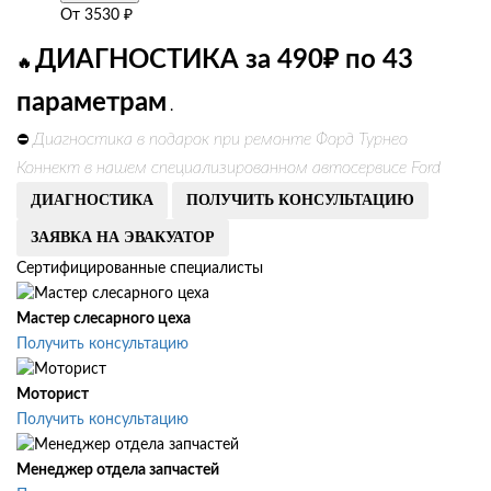
От
3530
₽
ДИАГНОСТИКА за 490₽ по 43
🔥
параметрам
.
Диагностика в подарок при ремонте Форд Турнео
⛔
Коннект в нашем специализированном автосервисе Ford
ДИАГНОСТИКА
ПОЛУЧИТЬ КОНСУЛЬТАЦИЮ
ЗАЯВКА НА ЭВАКУАТОР
Сертифицированные специалисты
Мастер слесарного цеха
Получить консультацию
Моторист
Получить консультацию
Менеджер отдела запчастей