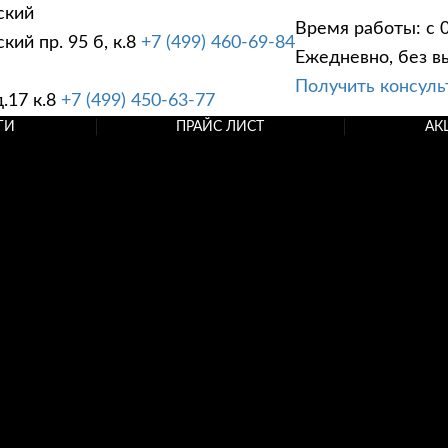
ский
Время работы: с 0
ий пр. 95 б, к.8
+7 (499) 460-69-84
Ежедневно, без в
Получить консул
.17 к.8
+7 (499) 450-63-77
ГИ
ПРАЙС ЛИСТ
АК