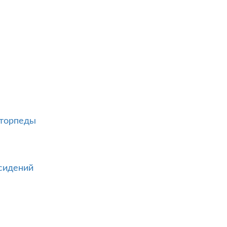
 торпеды
сидений