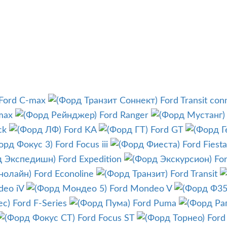
Ford C-max
Ford Transit con
max
Ford Ranger
ck
Ford KA
Ford GT
Ford Focus iii
Ford Fiesta
Ford Expedition
Fo
Ford Econoline
Ford Transit
deo iV
Ford Mondeo V
Ford F-Series
Ford Puma
Ford Focus ST
Ford