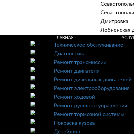
Севастополь
Севастопольск
Дмитровка
Лобненская д
ГЛАВНАЯ
УСЛУ
Техническое обслуживание
Диагностика
Ремонт трансмиссии
Ремонт двигателя
Ремонт дизельных двигателей
Ремонт электрооборудования
Ремонт ходовой
Ремонт рулевого управления
Ремонт тормозной системы
Покраска кузова
Детейлинг