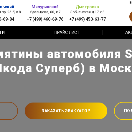
В
льский
Мичуринский
Дмитровка
пр. 95 б, к.8
Удальцова, 60, к.7
Лобненская д.17 к.8
0-69-84
+7 (499) 460-69-76
+7 (499) 450-63-77
ГИ
ПРАЙС ЛИСТ
АК
мятины автомобиля S
кода Суперб) в Мос
ЗАКАЗАТЬ ЭВАКУАТОР
ПО