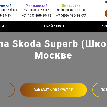
В
льский
Мичуринский
Дмитровка
пр. 95 б, к.8
Удальцова, 60, к.7
Лобненская д.17 к.8
0-69-84
+7 (499) 460-69-76
+7 (499) 450-63-77
ГИ
ПРАЙС ЛИСТ
АК
а Skoda Superb (Шко
Москве
ЗАКАЗАТЬ ЭВАКУАТОР
ПО