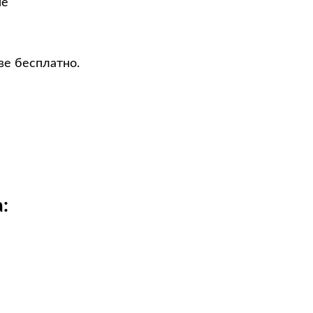
не
ве бесплатно.
: