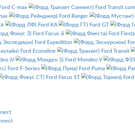
Ford C-max
Ford Transit con
max
Ford Ranger
ck
Ford KA
Ford GT
Ford Focus iii
Ford Fiesta
Ford Expedition
Fo
Ford Econoline
Ford Transit
deo iV
Ford Mondeo V
Ford F-Series
Ford Puma
Ford Focus ST
Ford
nnect
nnect