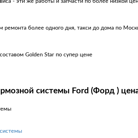
виса - эти же работы и запчасти по более низкой це
м ремонта более одного дня, такси до дома по Моск
оставом Golden Star по супер цене
рмозной системы Ford (Форд ) цена
темы
 системы