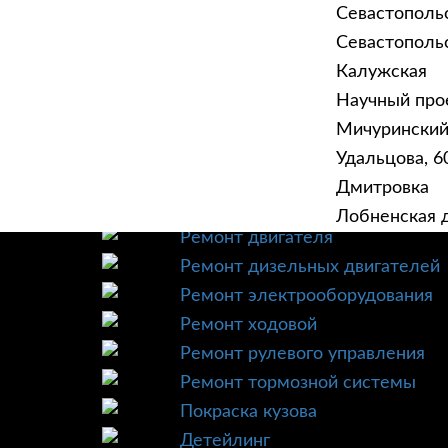
Севастополь
Севастопольск
Калужская
Научный прое
ГЛАВНАЯ
УСЛУ
Мичурински
Техническое обслуживание
Удальцова, 60
Диагностика
Дмитровка
Ремонт трансмиссии
Лобненская д
Ремонт двигателя
Ремонт дизельных двигателей
Ремонт электрооборудования
Ремонт ходовой
Ремонт рулевого управления
Ремонт тормозной системы
Покраска кузова
Детейлинг