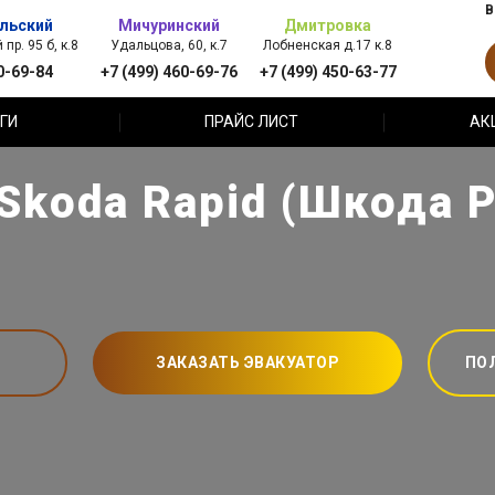
В
льский
Мичуринский
Дмитровка
пр. 95 б, к.8
Удальцова, 60, к.7
Лобненская д.17 к.8
0-69-84
+7 (499) 460-69-76
+7 (499) 450-63-77
ГИ
ПРАЙС ЛИСТ
АК
Skoda Rapid (Шкода 
ЗАКАЗАТЬ ЭВАКУАТОР
ПО