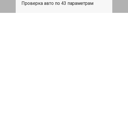
Проверка авто по 43 параметрам
539 руб
Записаться
Бесплатный эвакуатор
При ремонте Skoda Rapid ДВС,
эвакуация авто в пределах МКАД в
подарок.
Записаться