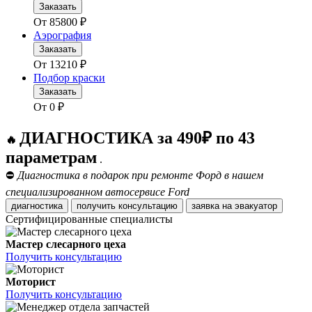
Заказать
От
85800
₽
Аэрография
Заказать
От
13210
₽
Подбор краски
Заказать
От
0
₽
ДИАГНОСТИКА за 490₽ по 43
🔥
параметрам
.
⛔
Диагностика в подарок при ремонте Форд в нашем
специализированном автосервисе Ford
диагностика
получить консультацию
заявка на эвакуатор
Сертифицированные специалисты
Мастер слесарного цеха
Получить консультацию
Моторист
Получить консультацию