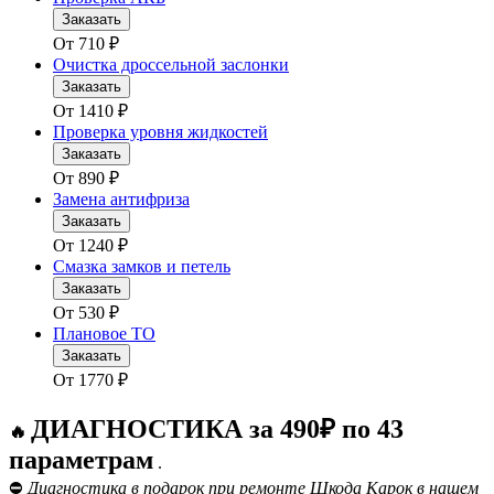
Заказать
От
710
₽
Очистка дроссельной заслонки
Заказать
От
1410
₽
Проверка уровня жидкостей
Заказать
От
890
₽
Замена антифриза
Заказать
От
1240
₽
Смазка замков и петель
Заказать
От
530
₽
Плановое ТО
Заказать
От
1770
₽
ДИАГНОСТИКА за 490₽ по 43
🔥
параметрам
.
⛔
Диагностика в подарок при ремонте Шкода Карок в нашем