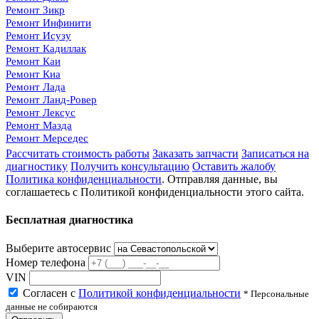
Ремонт Зикр
Ремонт Инфинити
Ремонт Исузу
Ремонт Кадиллак
Ремонт Каи
Ремонт Киа
Ремонт Лада
Ремонт Ланд-Ровер
Ремонт Лексус
Ремонт Мазда
Ремонт Мерседес
Ремонт Мини
Рассчитать стоимость работы
Заказать запчасти
Записаться на
Ремонт Митсубиси
диагностику
Получить консультацию
Оставить жалобу
Ремонт Ниссан
Политика конфиденциальности
. Отправляя данные, вы
Ремонт Омода
соглашаетесь с Политикой конфиденциальности этого сайта.
Ремонт Опель
Ремонт Пежо
Бесплатная диагностика
Ремонт Порше
Ремонт Рено
Выберите автосервис
Ремонт Сааб
Номер телефона
Ремонт Санг Енг
VIN
Ремонт Сиат
Ремонт Ситроен
Согласен с
Политикой конфиденциальности
* Персональные
Ремонт Субару
данные не собираются
Ремонт Сузуки